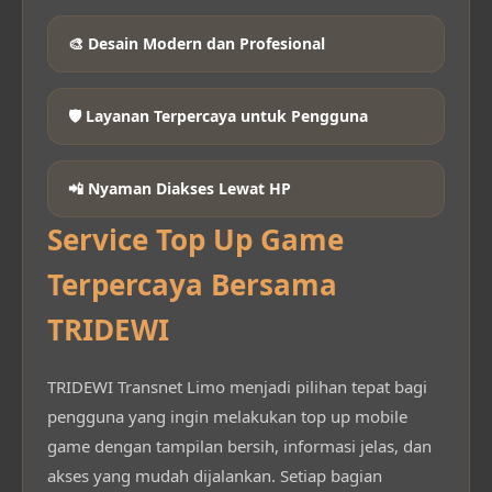
🎨 Desain Modern dan Profesional
🛡️ Layanan Terpercaya untuk Pengguna
📲 Nyaman Diakses Lewat HP
Service Top Up Game
Terpercaya Bersama
TRIDEWI
TRIDEWI Transnet Limo menjadi pilihan tepat bagi
pengguna yang ingin melakukan top up mobile
game dengan tampilan bersih, informasi jelas, dan
akses yang mudah dijalankan. Setiap bagian