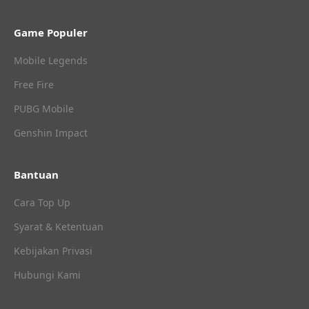
Game Populer
Mobile Legends
Free Fire
PUBG Mobile
Genshin Impact
Bantuan
Cara Top Up
Syarat & Ketentuan
Kebijakan Privasi
Hubungi Kami