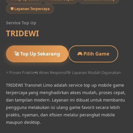
🛡️ Layanan Terpercaya
Service Top Up
TRIDEWI
🚀 Top Up Sekarang
🎮 Pilih Game
⚡ Proses Praktis
📲 Akses Responsif
🎯 Layanan Mudah Digunakan
TRIDEWI Transnet Limo adalah service top up mobile game
terpercaya yang menghadirkan akses mudah, proses cepat,
dan tampilan modern. Layanan ini dibuat untuk membantu
pengguna melakukan isi ulang game favorit secara lebih
praktis, nyaman, dan efisien melalui perangkat mobile
maupun desktop.